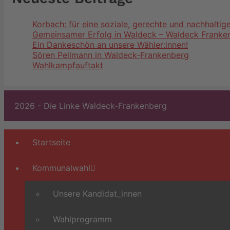
Korbach: für eine soziale, gerechte und nachhaltige
Gemeinsamer Erfolg in Waldeck – Waldeck Franke
Ein Dankeschön an unsere Wähler:innen!
Sören Pellmann in Waldeck-Frankenberg
Wahlkampfauftakt
2026 - Die Linke Waldeck-Frankenberg
Startseite
Kommunalwahl
Unsere Kandidat_innen
Wahlprogramm