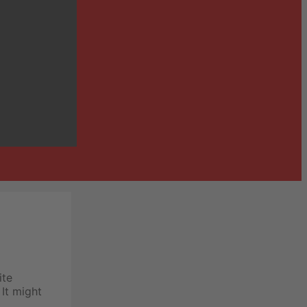
ite
 It might