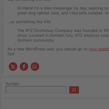
Hi there! I’m a bike messenger by day, aspiring act
great dog named Jack, and I like piña coladas. (An
…or something like this:
The XYZ Doohickey Company was founded in 1971,
since. Located in Gotham City, XYZ employs over
Gotham community.
As a new WordPress user, you should go to
your dash
fun!
Suchen