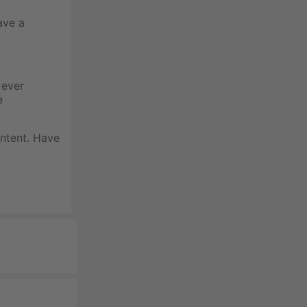
ave a
 ever
e
ontent. Have