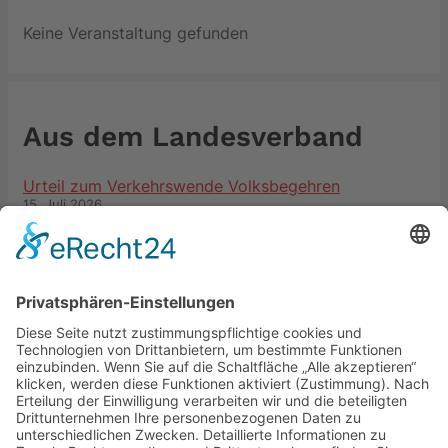
Keine Veranstaltung gefunden
Aus dem Landesverband
Urteil zum Verkehrswende Volksbegehren
15. Juli 2026
Wir trauern um Joachim Schwammborn
6. Juli 2026
Widersetzen – Wir sind mehr.
3. Juli 2026
Black-Rot Reform ist größter Angriff auf den
Sozialstaat
3. Juli 2026
Neueste Beiträge