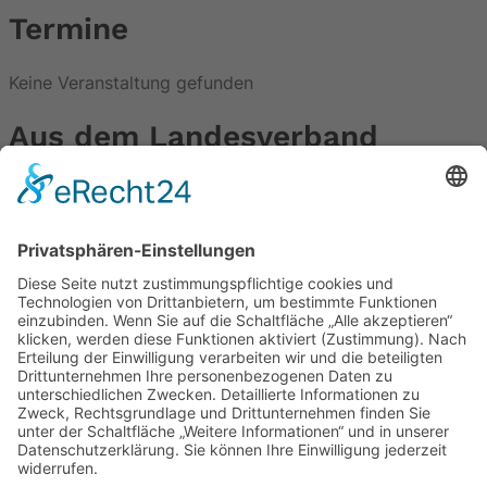
Termine
Keine Veranstaltung gefunden
Aus dem Landesverband
Urteil zum Verkehrswende Volksbegehren
15. Juli 2026
Wir trauern um Joachim Schwammborn
6. Juli 2026
Widersetzen – Wir sind mehr.
3. Juli 2026
Black-Rot Reform ist größter Angriff auf den Sozialstaat
3. Juli 2026
Neueste Beiträge
Korbach: für eine soziale, gerechte und nachhaltige
Politik in Korbach
Gemeinsamer Erfolg in Waldeck – Waldeck