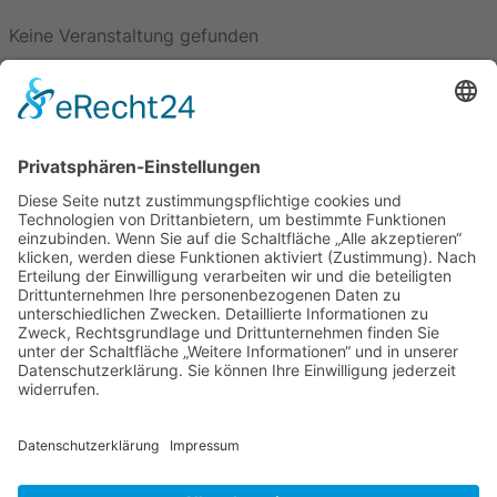
Keine Veranstaltung gefunden
Aus dem Landesverband
Urteil zum Verkehrswende Volksbegehren
15. Juli 2026
Wir trauern um Joachim Schwammborn
6. Juli 2026
Widersetzen – Wir sind mehr.
3. Juli 2026
Black-Rot Reform ist größter Angriff auf den Sozialstaat
3. Juli 2026
Neueste Beiträge
Korbach: für eine soziale, gerechte und nachhaltige
Politik in Korbach
Gemeinsamer Erfolg in Waldeck – Waldeck
Frankenberg
Ein Dankeschön an unsere Wähler:innen!